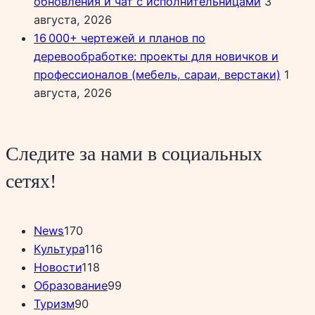
обновления и чат с исполнительницами
3
августа, 2026
16 000+ чертежей и планов по
деревообработке: проекты для новичков и
профессионалов (мебель, сараи, верстаки)
1
августа, 2026
Следите за нами в социальных
сетях!
News
170
Культура
116
Новости
118
Образование
99
Туризм
90