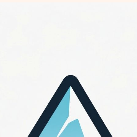
Перейти
к
содержимому