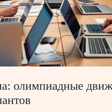
на: олимпиадные движ
лантов