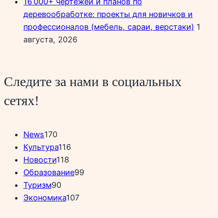
16 000+ чертежей и планов по
деревообработке: проекты для новичков и
профессионалов (мебель, сараи, верстаки)
1
августа, 2026
Следите за нами в социальных
сетях!
News
170
Культура
116
Новости
118
Образование
99
Туризм
90
Экономика
107