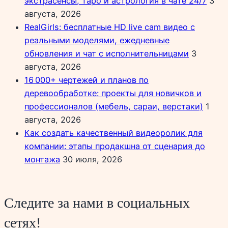
экстрасенсы, таро и астрология в чате 24/7
3
августа, 2026
RealGirls: бесплатные HD live cam видео с
реальными моделями, ежедневные
обновления и чат с исполнительницами
3
августа, 2026
16 000+ чертежей и планов по
деревообработке: проекты для новичков и
профессионалов (мебель, сараи, верстаки)
1
августа, 2026
Как создать качественный видеоролик для
компании: этапы продакшна от сценария до
монтажа
30 июля, 2026
Следите за нами в социальных
сетях!