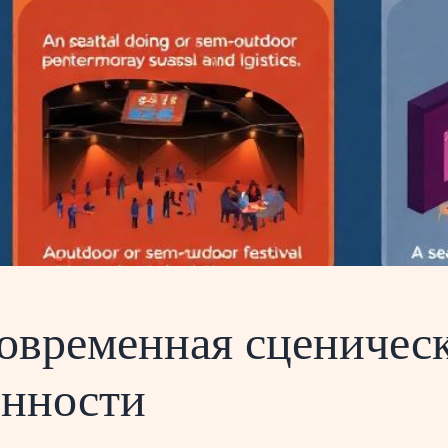
современная сценичес
енности