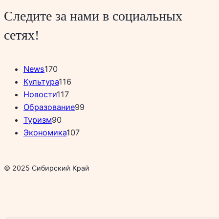
Следите за нами в социальных
сетях!
News
170
Культура
116
Новости
117
Образование
99
Туризм
90
Экономика
107
© 2025 Сибирский Край